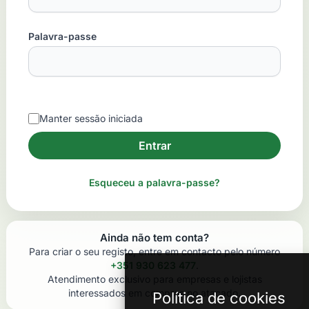
Palavra-passe
Manter sessão iniciada
Esqueceu a palavra-passe?
Ainda não tem conta?
Para criar o seu registo, entre em contacto pelo número
+351 930 623 477
.
Atendimento exclusivo para empresas e lojistas
interessados em compras no atacado.
Política de cookies